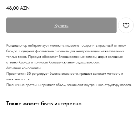
48,00
AZN
Купить
Кондиционер нейтрализует желтизну, позволяет сохранить красивый оттенок
блонда. Содержит фиолетовые пигменты для нейтрализации нежелательных
теплых тонов. Продукт обновляет блондированные волосы, дарит холодные
оттенки блонду и приносит больше «жизни» седым волосам.
Активные компоненты:
Провитамин B5 регулирует баланс влажности, придает волосам мягкость и
шелковистость.
Пшеничные протеины придают объем, защищают внутреннюю структуру волоса.
Также может быть интересно